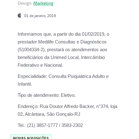
Design:
Marketing
01 de janeiro, 2019
Informamos que, a partir do
dia 01/02/2019
, o
prestador
Medilife Consultas e Diagnósticos
(51004334-2), prestará os atendimentos aos
beneficiários da
Unimed Local, Intercâmbio
Federativo e Nacional.
Especialidade:
Consulta Psiquiátrica Adulto e
Infantil.
Tipo de atendimento:
Eletivo.
Endereço:
Rua Doutor Alfredo Backer, n°374, loja
02, Alcântara, São Gonçalo-RJ
Tel.:
(21) 3857-1777 / 3583-2302
NOVAS AQUISIÇÕES