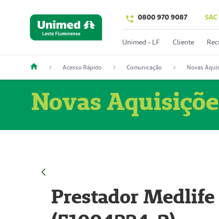
0800 970 9087
SAC
Unimed - LF
Cliente
Rec
Acesso Rápido
Comunicação
Novas Aquis
Novas Aquisiçõe
Prestador Medlife