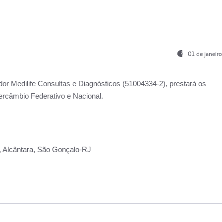
01 de janeir
ador
Medilife Consultas e Diagnósticos
(51004334-2), prestará os
ercâmbio Federativo e Nacional.
2, Alcântara, São Gonçalo-RJ