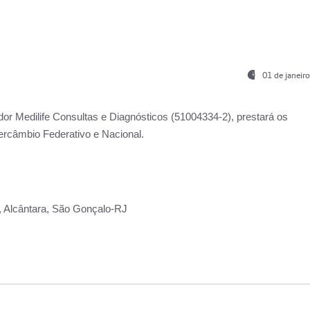
01 de janeir
ador
Medilife Consultas e Diagnósticos
(51004334-2), prestará os
ercâmbio Federativo e Nacional.
2, Alcântara, São Gonçalo-RJ