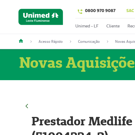
0800 970 9087
SAC
Unimed - LF
Cliente
Rec
Acesso Rápido
Comunicação
Novas Aquis
Novas Aquisiçõe
Prestador Medlife