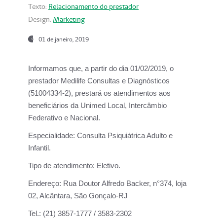
Texto:
Relacionamento do prestador
Design:
Marketing
01 de janeiro, 2019
Informamos que, a partir do
dia 01/02/2019
, o
prestador
Medilife Consultas e Diagnósticos
(51004334-2), prestará os atendimentos aos
beneficiários da
Unimed Local, Intercâmbio
Federativo e Nacional.
Especialidade:
Consulta Psiquiátrica Adulto e
Infantil.
Tipo de atendimento:
Eletivo.
Endereço:
Rua Doutor Alfredo Backer, n°374, loja
02, Alcântara, São Gonçalo-RJ
Tel.:
(21) 3857-1777 / 3583-2302