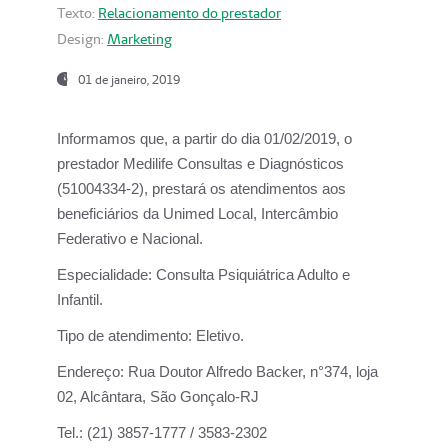
Texto:
Relacionamento do prestador
Design:
Marketing
01 de janeiro, 2019
Informamos que, a partir do
dia 01/02/2019
, o
prestador
Medilife Consultas e Diagnósticos
(51004334-2), prestará os atendimentos aos
beneficiários da
Unimed Local, Intercâmbio
Federativo e Nacional.
Especialidade:
Consulta Psiquiátrica Adulto e
Infantil.
Tipo de atendimento:
Eletivo.
Endereço:
Rua Doutor Alfredo Backer, n°374, loja
02, Alcântara, São Gonçalo-RJ
Tel.:
(21) 3857-1777 / 3583-2302