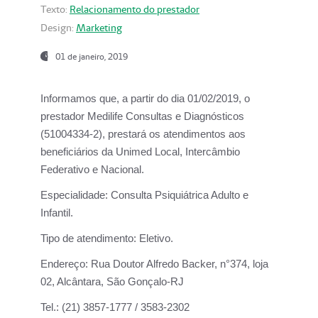
Texto:
Relacionamento do prestador
Design:
Marketing
01 de janeiro, 2019
Informamos que, a partir do
dia 01/02/2019
, o
prestador
Medilife Consultas e Diagnósticos
(51004334-2), prestará os atendimentos aos
beneficiários da
Unimed Local, Intercâmbio
Federativo e Nacional.
Especialidade:
Consulta Psiquiátrica Adulto e
Infantil.
Tipo de atendimento:
Eletivo.
Endereço:
Rua Doutor Alfredo Backer, n°374, loja
02, Alcântara, São Gonçalo-RJ
Tel.:
(21) 3857-1777 / 3583-2302