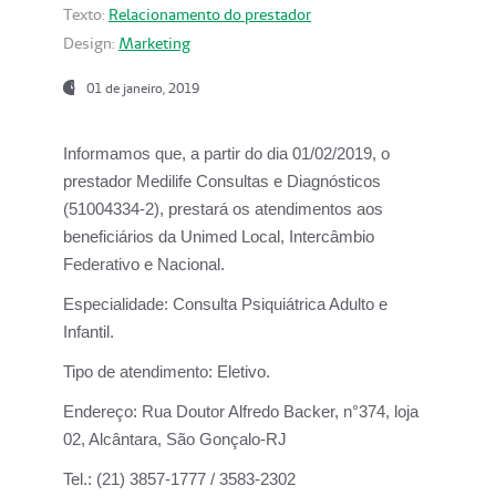
Texto:
Relacionamento do prestador
Design:
Marketing
01 de janeiro, 2019
Informamos que, a partir do
dia 01/02/2019
, o
prestador
Medilife Consultas e Diagnósticos
(51004334-2), prestará os atendimentos aos
beneficiários da
Unimed Local, Intercâmbio
Federativo e Nacional.
Especialidade:
Consulta Psiquiátrica Adulto e
Infantil.
Tipo de atendimento:
Eletivo.
Endereço:
Rua Doutor Alfredo Backer, n°374, loja
02, Alcântara, São Gonçalo-RJ
Tel.:
(21) 3857-1777 / 3583-2302