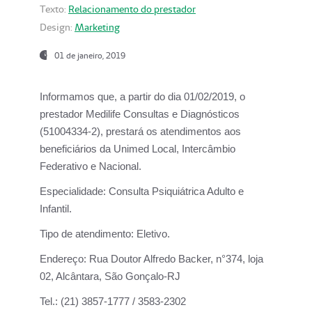
Texto:
Relacionamento do prestador
Design:
Marketing
01 de janeiro, 2019
Informamos que, a partir do
dia 01/02/2019
, o
prestador
Medilife Consultas e Diagnósticos
(51004334-2), prestará os atendimentos aos
beneficiários da
Unimed Local, Intercâmbio
Federativo e Nacional.
Especialidade:
Consulta Psiquiátrica Adulto e
Infantil.
Tipo de atendimento:
Eletivo.
Endereço:
Rua Doutor Alfredo Backer, n°374, loja
02, Alcântara, São Gonçalo-RJ
Tel.:
(21) 3857-1777 / 3583-2302