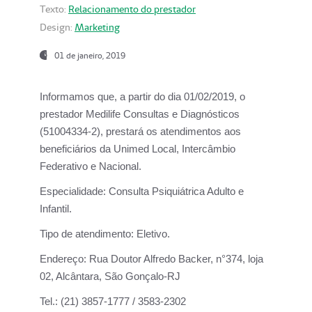
Texto:
Relacionamento do prestador
Design:
Marketing
01 de janeiro, 2019
Informamos que, a partir do
dia 01/02/2019
, o
prestador
Medilife Consultas e Diagnósticos
(51004334-2), prestará os atendimentos aos
beneficiários da
Unimed Local, Intercâmbio
Federativo e Nacional.
Especialidade:
Consulta Psiquiátrica Adulto e
Infantil.
Tipo de atendimento:
Eletivo.
Endereço:
Rua Doutor Alfredo Backer, n°374, loja
02, Alcântara, São Gonçalo-RJ
Tel.:
(21) 3857-1777 / 3583-2302