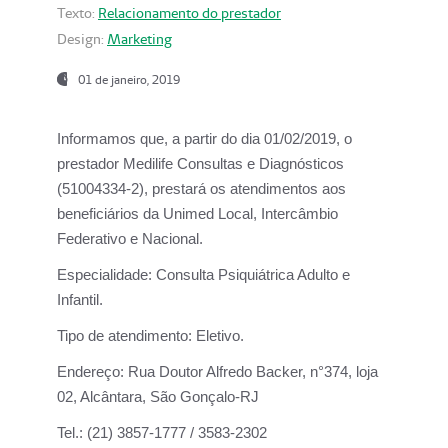
Texto:
Relacionamento do prestador
Design:
Marketing
01 de janeiro, 2019
Informamos que, a partir do
dia 01/02/2019
, o
prestador
Medilife Consultas e Diagnósticos
(51004334-2), prestará os atendimentos aos
beneficiários da
Unimed Local, Intercâmbio
Federativo e Nacional.
Especialidade:
Consulta Psiquiátrica Adulto e
Infantil.
Tipo de atendimento:
Eletivo.
Endereço:
Rua Doutor Alfredo Backer, n°374, loja
02, Alcântara, São Gonçalo-RJ
Tel.:
(21) 3857-1777 / 3583-2302