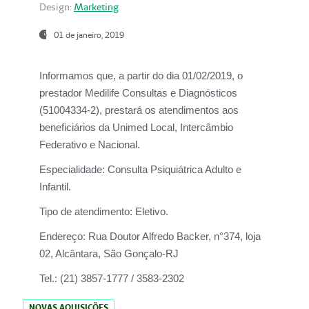
Design:
Marketing
01 de janeiro, 2019
Informamos que, a partir do
dia 01/02/2019
, o
prestador
Medilife Consultas e Diagnósticos
(51004334-2), prestará os atendimentos aos
beneficiários da
Unimed Local, Intercâmbio
Federativo e Nacional.
Especialidade:
Consulta Psiquiátrica Adulto e
Infantil.
Tipo de atendimento:
Eletivo.
Endereço:
Rua Doutor Alfredo Backer, n°374, loja
02, Alcântara, São Gonçalo-RJ
Tel.:
(21) 3857-1777 / 3583-2302
NOVAS AQUISIÇÕES