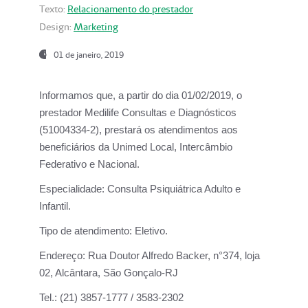
Texto:
Relacionamento do prestador
Design:
Marketing
01 de janeiro, 2019
Informamos que, a partir do
dia 01/02/2019
, o
prestador
Medilife Consultas e Diagnósticos
(51004334-2), prestará os atendimentos aos
beneficiários da
Unimed Local, Intercâmbio
Federativo e Nacional.
Especialidade:
Consulta Psiquiátrica Adulto e
Infantil.
Tipo de atendimento:
Eletivo.
Endereço:
Rua Doutor Alfredo Backer, n°374, loja
02, Alcântara, São Gonçalo-RJ
Tel.:
(21) 3857-1777 / 3583-2302