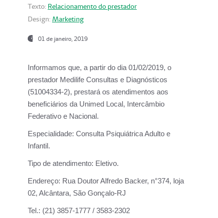
Texto:
Relacionamento do prestador
Design:
Marketing
01 de janeiro, 2019
Informamos que, a partir do
dia 01/02/2019
, o
prestador
Medilife Consultas e Diagnósticos
(51004334-2), prestará os atendimentos aos
beneficiários da
Unimed Local, Intercâmbio
Federativo e Nacional.
Especialidade:
Consulta Psiquiátrica Adulto e
Infantil.
Tipo de atendimento:
Eletivo.
Endereço:
Rua Doutor Alfredo Backer, n°374, loja
02, Alcântara, São Gonçalo-RJ
Tel.:
(21) 3857-1777 / 3583-2302