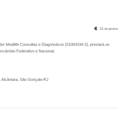
01 de janeir
ador
Medilife Consultas e Diagnósticos
(51004334-2), prestará os
ercâmbio Federativo e Nacional.
2, Alcântara, São Gonçalo-RJ