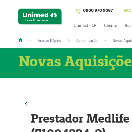
0800 970 9087
SAC
Unimed - LF
Cliente
Rec
Acesso Rápido
Comunicação
Novas Aquis
Novas Aquisiçõe
Prestador Medlife