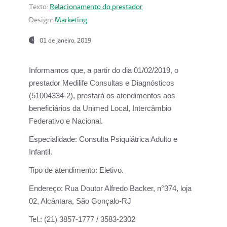
Texto:
Relacionamento do prestador
Design:
Marketing
01 de janeiro, 2019
Informamos que, a partir do
dia 01/02/2019
, o
prestador
Medilife Consultas e Diagnósticos
(51004334-2), prestará os atendimentos aos
beneficiários da
Unimed Local, Intercâmbio
Federativo e Nacional.
Especialidade:
Consulta Psiquiátrica Adulto e
Infantil.
Tipo de atendimento:
Eletivo.
Endereço:
Rua Doutor Alfredo Backer, n°374, loja
02, Alcântara, São Gonçalo-RJ
Tel.:
(21) 3857-1777 / 3583-2302