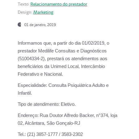
Texto:
Relacionamento do prestador
Design:
Marketing
01 de janeiro, 2019
Informamos que, a partir do
dia 01/02/2019
, o
prestador
Medilife Consultas e Diagnósticos
(51004334-2), prestará os atendimentos aos
beneficiários da
Unimed Local, Intercâmbio
Federativo e Nacional.
Especialidade:
Consulta Psiquiátrica Adulto e
Infantil.
Tipo de atendimento:
Eletivo.
Endereço:
Rua Doutor Alfredo Backer, n°374, loja
02, Alcântara, São Gonçalo-RJ
Tel.:
(21) 3857-1777 / 3583-2302