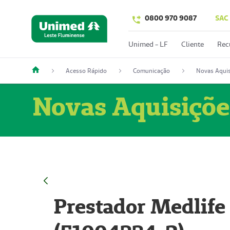
0800 970 9087
SAC
Unimed - LF
Cliente
Rec
Acesso Rápido
Comunicação
Novas Aquis
Novas Aquisiçõe
Prestador Medlife