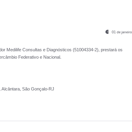
01 de janeir
ador
Medilife Consultas e Diagnósticos
(51004334-2), prestará os
ercâmbio Federativo e Nacional.
2, Alcântara, São Gonçalo-RJ