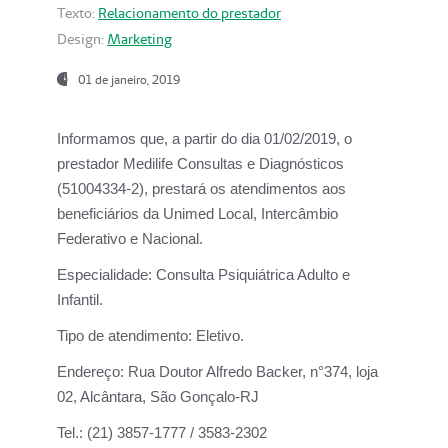
Texto:
Relacionamento do prestador
Design:
Marketing
01 de janeiro, 2019
Informamos que, a partir do
dia 01/02/2019
, o
prestador
Medilife Consultas e Diagnósticos
(51004334-2), prestará os atendimentos aos
beneficiários da
Unimed Local, Intercâmbio
Federativo e Nacional.
Especialidade:
Consulta Psiquiátrica Adulto e
Infantil.
Tipo de atendimento:
Eletivo.
Endereço:
Rua Doutor Alfredo Backer, n°374, loja
02, Alcântara, São Gonçalo-RJ
Tel.:
(21) 3857-1777 / 3583-2302