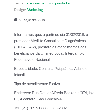
Texto:
Relacionamento do prestador
Design:
Marketing
01 de janeiro, 2019
Informamos que, a partir do
dia 01/02/2019
, o
prestador
Medilife Consultas e Diagnósticos
(51004334-2), prestará os atendimentos aos
beneficiários da
Unimed Local, Intercâmbio
Federativo e Nacional.
Especialidade:
Consulta Psiquiátrica Adulto e
Infantil.
Tipo de atendimento:
Eletivo.
Endereço:
Rua Doutor Alfredo Backer, n°374, loja
02, Alcântara, São Gonçalo-RJ
Tel.:
(21) 3857-1777 / 3583-2302