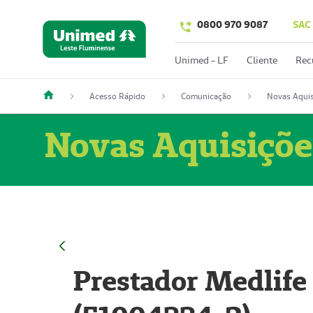
0800 970 9087
SAC
Unimed - LF
Cliente
Rec
Acesso Rápido
Comunicação
Novas Aquis
Novas Aquisiçõe
Prestador Medlife