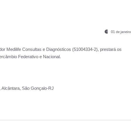
01 de janeir
ador
Medilife Consultas e Diagnósticos
(51004334-2), prestará os
ercâmbio Federativo e Nacional.
2, Alcântara, São Gonçalo-RJ