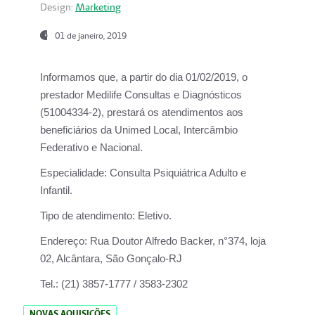
Design:
Marketing
01 de janeiro, 2019
Informamos que, a partir do
dia 01/02/2019
, o
prestador
Medilife Consultas e Diagnósticos
(51004334-2), prestará os atendimentos aos
beneficiários da
Unimed Local, Intercâmbio
Federativo e Nacional.
Especialidade:
Consulta Psiquiátrica Adulto e
Infantil.
Tipo de atendimento:
Eletivo.
Endereço:
Rua Doutor Alfredo Backer, n°374, loja
02, Alcântara, São Gonçalo-RJ
Tel.:
(21) 3857-1777 / 3583-2302
NOVAS AQUISIÇÕES