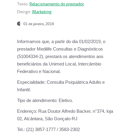
Texto:
Relacionamento do prestador
Design:
Marketing
01 de janeiro, 2019
Informamos que, a partir do
dia 01/02/2019
, o
prestador
Medilife Consultas e Diagnósticos
(51004334-2), prestará os atendimentos aos
beneficiários da
Unimed Local, Intercâmbio
Federativo e Nacional.
Especialidade:
Consulta Psiquiátrica Adulto e
Infantil.
Tipo de atendimento:
Eletivo.
Endereço:
Rua Doutor Alfredo Backer, n°374, loja
02, Alcântara, São Gonçalo-RJ
Tel.:
(21) 3857-1777 / 3583-2302