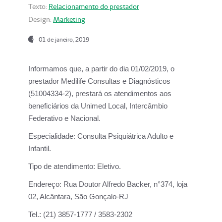
Texto:
Relacionamento do prestador
Design:
Marketing
01 de janeiro, 2019
Informamos que, a partir do
dia 01/02/2019
, o
prestador
Medilife Consultas e Diagnósticos
(51004334-2), prestará os atendimentos aos
beneficiários da
Unimed Local, Intercâmbio
Federativo e Nacional.
Especialidade:
Consulta Psiquiátrica Adulto e
Infantil.
Tipo de atendimento:
Eletivo.
Endereço:
Rua Doutor Alfredo Backer, n°374, loja
02, Alcântara, São Gonçalo-RJ
Tel.:
(21) 3857-1777 / 3583-2302