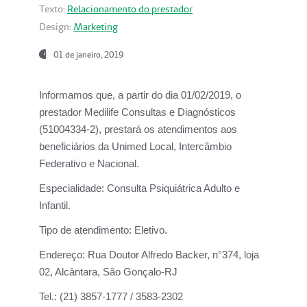
Texto:
Relacionamento do prestador
Design:
Marketing
01 de janeiro, 2019
Informamos que, a partir do
dia 01/02/2019
, o
prestador
Medilife Consultas e Diagnósticos
(51004334-2), prestará os atendimentos aos
beneficiários da
Unimed Local, Intercâmbio
Federativo e Nacional.
Especialidade:
Consulta Psiquiátrica Adulto e
Infantil.
Tipo de atendimento:
Eletivo.
Endereço:
Rua Doutor Alfredo Backer, n°374, loja
02, Alcântara, São Gonçalo-RJ
Tel.:
(21) 3857-1777 / 3583-2302