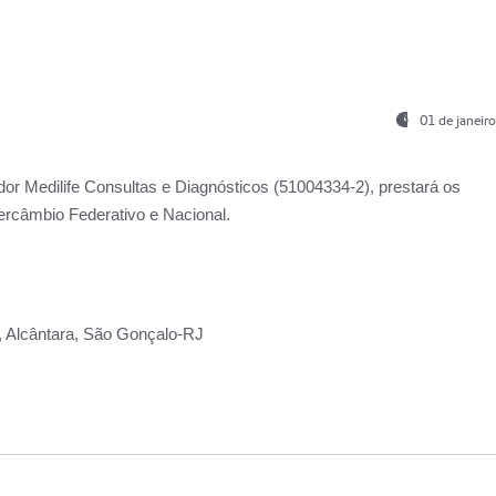
01 de janeir
ador
Medilife Consultas e Diagnósticos
(51004334-2), prestará os
ercâmbio Federativo e Nacional.
2, Alcântara, São Gonçalo-RJ