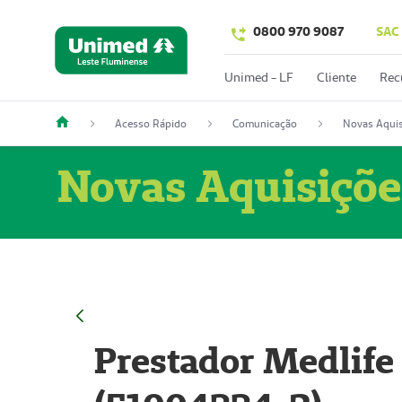
0800 970 9087
SAC
Unimed - LF
Cliente
Rec
Acesso Rápido
Comunicação
Novas Aquis
Novas Aquisiçõe
Prestador Medlife