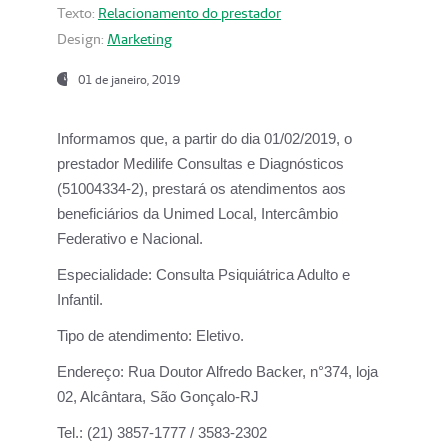
Texto:
Relacionamento do prestador
Design:
Marketing
01 de janeiro, 2019
Informamos que, a partir do
dia 01/02/2019
, o
prestador
Medilife Consultas e Diagnósticos
(51004334-2), prestará os atendimentos aos
beneficiários da
Unimed Local, Intercâmbio
Federativo e Nacional.
Especialidade:
Consulta Psiquiátrica Adulto e
Infantil.
Tipo de atendimento:
Eletivo.
Endereço:
Rua Doutor Alfredo Backer, n°374, loja
02, Alcântara, São Gonçalo-RJ
Tel.:
(21) 3857-1777 / 3583-2302