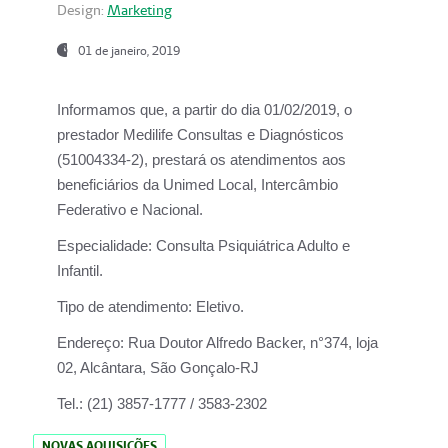
Design:
Marketing
01 de janeiro, 2019
Informamos que, a partir do
dia 01/02/2019
, o
prestador
Medilife Consultas e Diagnósticos
(51004334-2), prestará os atendimentos aos
beneficiários da
Unimed Local, Intercâmbio
Federativo e Nacional.
Especialidade:
Consulta Psiquiátrica Adulto e
Infantil.
Tipo de atendimento:
Eletivo.
Endereço:
Rua Doutor Alfredo Backer, n°374, loja
02, Alcântara, São Gonçalo-RJ
Tel.:
(21) 3857-1777 / 3583-2302
NOVAS AQUISIÇÕES