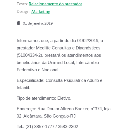
Texto:
Relacionamento do prestador
Design:
Marketing
01 de janeiro, 2019
Informamos que, a partir do
dia 01/02/2019
, o
prestador
Medilife Consultas e Diagnósticos
(51004334-2), prestará os atendimentos aos
beneficiários da
Unimed Local, Intercâmbio
Federativo e Nacional.
Especialidade:
Consulta Psiquiátrica Adulto e
Infantil.
Tipo de atendimento:
Eletivo.
Endereço:
Rua Doutor Alfredo Backer, n°374, loja
02, Alcântara, São Gonçalo-RJ
Tel.:
(21) 3857-1777 / 3583-2302