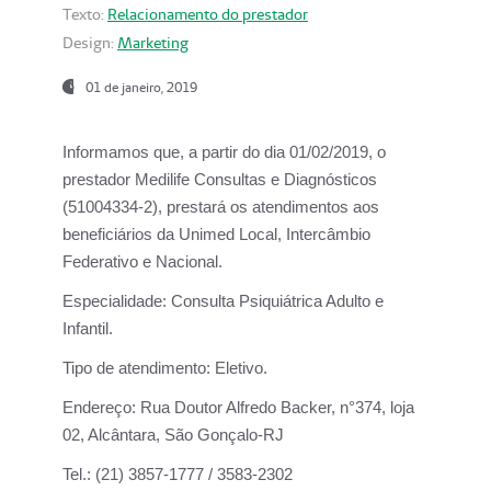
Texto:
Relacionamento do prestador
Design:
Marketing
01 de janeiro, 2019
Informamos que, a partir do
dia 01/02/2019
, o
prestador
Medilife Consultas e Diagnósticos
(51004334-2), prestará os atendimentos aos
beneficiários da
Unimed Local, Intercâmbio
Federativo e Nacional.
Especialidade:
Consulta Psiquiátrica Adulto e
Infantil.
Tipo de atendimento:
Eletivo.
Endereço:
Rua Doutor Alfredo Backer, n°374, loja
02, Alcântara, São Gonçalo-RJ
Tel.:
(21) 3857-1777 / 3583-2302