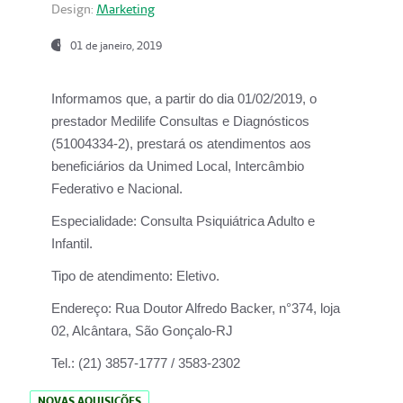
Design:
Marketing
01 de janeiro, 2019
Informamos que, a partir do
dia 01/02/2019
, o
prestador
Medilife Consultas e Diagnósticos
(51004334-2), prestará os atendimentos aos
beneficiários da
Unimed Local, Intercâmbio
Federativo e Nacional.
Especialidade:
Consulta Psiquiátrica Adulto e
Infantil.
Tipo de atendimento:
Eletivo.
Endereço:
Rua Doutor Alfredo Backer, n°374, loja
02, Alcântara, São Gonçalo-RJ
Tel.:
(21) 3857-1777 / 3583-2302
NOVAS AQUISIÇÕES