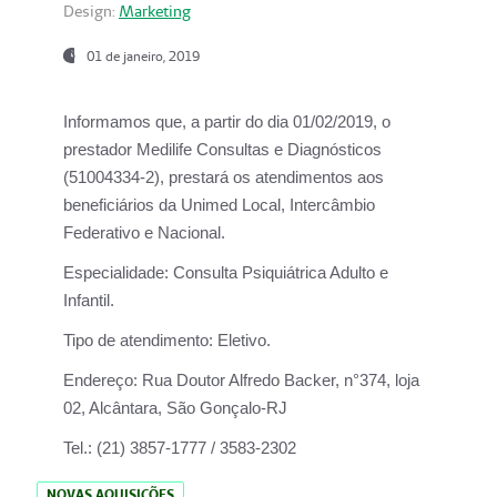
Design:
Marketing
01 de janeiro, 2019
Informamos que, a partir do
dia 01/02/2019
, o
prestador
Medilife Consultas e Diagnósticos
(51004334-2), prestará os atendimentos aos
beneficiários da
Unimed Local, Intercâmbio
Federativo e Nacional.
Especialidade:
Consulta Psiquiátrica Adulto e
Infantil.
Tipo de atendimento:
Eletivo.
Endereço:
Rua Doutor Alfredo Backer, n°374, loja
02, Alcântara, São Gonçalo-RJ
Tel.:
(21) 3857-1777 / 3583-2302
NOVAS AQUISIÇÕES