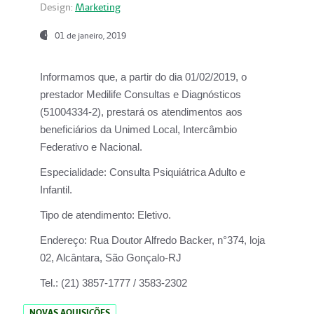
Design:
Marketing
01 de janeiro, 2019
Informamos que, a partir do
dia 01/02/2019
, o
prestador
Medilife Consultas e Diagnósticos
(51004334-2), prestará os atendimentos aos
beneficiários da
Unimed Local, Intercâmbio
Federativo e Nacional.
Especialidade:
Consulta Psiquiátrica Adulto e
Infantil.
Tipo de atendimento:
Eletivo.
Endereço:
Rua Doutor Alfredo Backer, n°374, loja
02, Alcântara, São Gonçalo-RJ
Tel.:
(21) 3857-1777 / 3583-2302
NOVAS AQUISIÇÕES