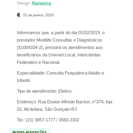
Design:
Marketing
01 de janeiro, 2019
Informamos que, a partir do
dia 01/02/2019
, o
prestador
Medilife Consultas e Diagnósticos
(51004334-2), prestará os atendimentos aos
beneficiários da
Unimed Local, Intercâmbio
Federativo e Nacional.
Especialidade:
Consulta Psiquiátrica Adulto e
Infantil.
Tipo de atendimento:
Eletivo.
Endereço:
Rua Doutor Alfredo Backer, n°374, loja
02, Alcântara, São Gonçalo-RJ
Tel.:
(21) 3857-1777 / 3583-2302
NOVAS AQUISIÇÕES