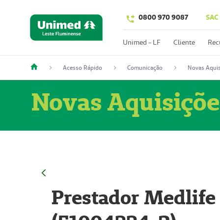
0800 970 9087
SAC
Unimed - LF
Cliente
Rec
Acesso Rápido
Comunicação
Novas Aquis
Novas Aquisiçõe
Prestador Medlife