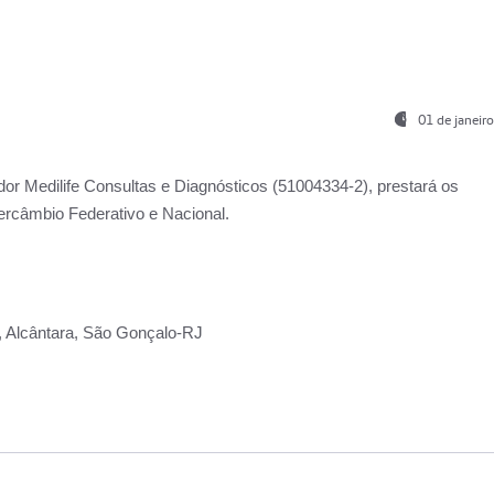
01 de janeir
ador
Medilife Consultas e Diagnósticos
(51004334-2), prestará os
ercâmbio Federativo e Nacional.
2, Alcântara, São Gonçalo-RJ