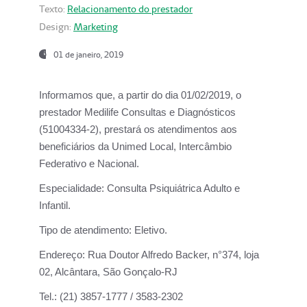
Texto:
Relacionamento do prestador
Design:
Marketing
01 de janeiro, 2019
Informamos que, a partir do
dia 01/02/2019
, o
prestador
Medilife Consultas e Diagnósticos
(51004334-2), prestará os atendimentos aos
beneficiários da
Unimed Local, Intercâmbio
Federativo e Nacional.
Especialidade:
Consulta Psiquiátrica Adulto e
Infantil.
Tipo de atendimento:
Eletivo.
Endereço:
Rua Doutor Alfredo Backer, n°374, loja
02, Alcântara, São Gonçalo-RJ
Tel.:
(21) 3857-1777 / 3583-2302