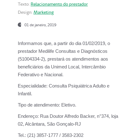
Texto:
Relacionamento do prestador
Design:
Marketing
01 de janeiro, 2019
Informamos que, a partir do
dia 01/02/2019
, o
prestador
Medilife Consultas e Diagnósticos
(51004334-2), prestará os atendimentos aos
beneficiários da
Unimed Local, Intercâmbio
Federativo e Nacional.
Especialidade:
Consulta Psiquiátrica Adulto e
Infantil.
Tipo de atendimento:
Eletivo.
Endereço:
Rua Doutor Alfredo Backer, n°374, loja
02, Alcântara, São Gonçalo-RJ
Tel.:
(21) 3857-1777 / 3583-2302