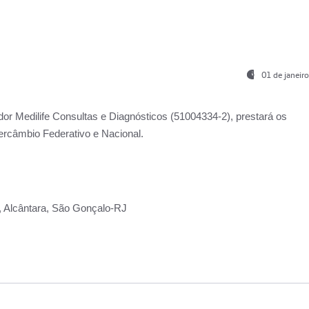
01 de janeir
ador
Medilife Consultas e Diagnósticos
(51004334-2), prestará os
ercâmbio Federativo e Nacional.
2, Alcântara, São Gonçalo-RJ