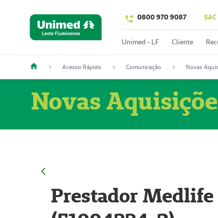
0800 970 9087
SAC
Unimed - LF
Cliente
Rec
Acesso Rápido
Comunicação
Novas Aquis
Novas Aquisiçõe
Prestador Medlife