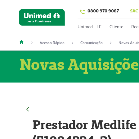
0800 970 9087
SAC
Unimed - LF
Cliente
Rec
Acesso Rápido
Comunicação
Novas Aquis
Novas Aquisiçõe
Prestador Medlife