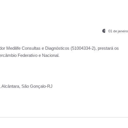
01 de janeir
ador
Medilife Consultas e Diagnósticos
(51004334-2), prestará os
ercâmbio Federativo e Nacional.
2, Alcântara, São Gonçalo-RJ