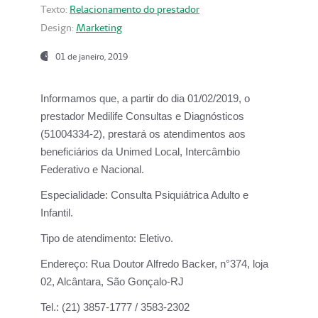
Texto:
Relacionamento do prestador
Design:
Marketing
01 de janeiro, 2019
Informamos que, a partir do
dia 01/02/2019
, o
prestador
Medilife Consultas e Diagnósticos
(51004334-2), prestará os atendimentos aos
beneficiários da
Unimed Local, Intercâmbio
Federativo e Nacional.
Especialidade:
Consulta Psiquiátrica Adulto e
Infantil.
Tipo de atendimento:
Eletivo.
Endereço:
Rua Doutor Alfredo Backer, n°374, loja
02, Alcântara, São Gonçalo-RJ
Tel.:
(21) 3857-1777 / 3583-2302