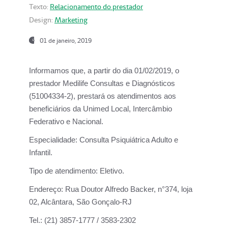
Texto:
Relacionamento do prestador
Design:
Marketing
01 de janeiro, 2019
Informamos que, a partir do
dia 01/02/2019
, o
prestador
Medilife Consultas e Diagnósticos
(51004334-2), prestará os atendimentos aos
beneficiários da
Unimed Local, Intercâmbio
Federativo e Nacional.
Especialidade:
Consulta Psiquiátrica Adulto e
Infantil.
Tipo de atendimento:
Eletivo.
Endereço:
Rua Doutor Alfredo Backer, n°374, loja
02, Alcântara, São Gonçalo-RJ
Tel.:
(21) 3857-1777 / 3583-2302