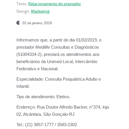
Texto:
Relacionamento do prestador
Design:
Marketing
01 de janeiro, 2019
Informamos que, a partir do
dia 01/02/2019
, o
prestador
Medilife Consultas e Diagnósticos
(51004334-2), prestará os atendimentos aos
beneficiários da
Unimed Local, Intercâmbio
Federativo e Nacional.
Especialidade:
Consulta Psiquiátrica Adulto e
Infantil.
Tipo de atendimento:
Eletivo.
Endereço:
Rua Doutor Alfredo Backer, n°374, loja
02, Alcântara, São Gonçalo-RJ
Tel.:
(21) 3857-1777 / 3583-2302