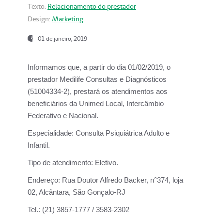
Texto:
Relacionamento do prestador
Design:
Marketing
01 de janeiro, 2019
Informamos que, a partir do
dia 01/02/2019
, o
prestador
Medilife Consultas e Diagnósticos
(51004334-2), prestará os atendimentos aos
beneficiários da
Unimed Local, Intercâmbio
Federativo e Nacional.
Especialidade:
Consulta Psiquiátrica Adulto e
Infantil.
Tipo de atendimento:
Eletivo.
Endereço:
Rua Doutor Alfredo Backer, n°374, loja
02, Alcântara, São Gonçalo-RJ
Tel.:
(21) 3857-1777 / 3583-2302