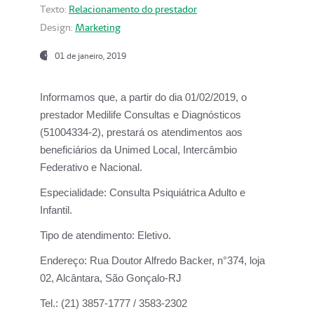
Texto:
Relacionamento do prestador
Design:
Marketing
01 de janeiro, 2019
Informamos que, a partir do
dia 01/02/2019
, o
prestador
Medilife Consultas e Diagnósticos
(51004334-2), prestará os atendimentos aos
beneficiários da
Unimed Local, Intercâmbio
Federativo e Nacional.
Especialidade:
Consulta Psiquiátrica Adulto e
Infantil.
Tipo de atendimento:
Eletivo.
Endereço:
Rua Doutor Alfredo Backer, n°374, loja
02, Alcântara, São Gonçalo-RJ
Tel.:
(21) 3857-1777 / 3583-2302