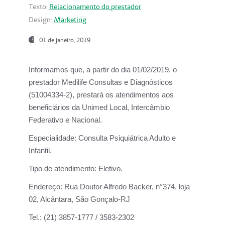
Texto:
Relacionamento do prestador
Design:
Marketing
01 de janeiro, 2019
Informamos que, a partir do
dia 01/02/2019
, o
prestador
Medilife Consultas e Diagnósticos
(51004334-2), prestará os atendimentos aos
beneficiários da
Unimed Local, Intercâmbio
Federativo e Nacional.
Especialidade:
Consulta Psiquiátrica Adulto e
Infantil.
Tipo de atendimento:
Eletivo.
Endereço:
Rua Doutor Alfredo Backer, n°374, loja
02, Alcântara, São Gonçalo-RJ
Tel.:
(21) 3857-1777 / 3583-2302