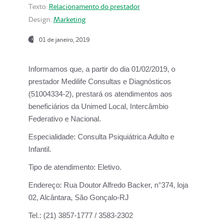
Texto:
Relacionamento do prestador
Design:
Marketing
01 de janeiro, 2019
Informamos que, a partir do
dia 01/02/2019
, o
prestador
Medilife Consultas e Diagnósticos
(51004334-2), prestará os atendimentos aos
beneficiários da
Unimed Local, Intercâmbio
Federativo e Nacional.
Especialidade:
Consulta Psiquiátrica Adulto e
Infantil.
Tipo de atendimento:
Eletivo.
Endereço:
Rua Doutor Alfredo Backer, n°374, loja
02, Alcântara, São Gonçalo-RJ
Tel.:
(21) 3857-1777 / 3583-2302