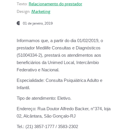
Texto:
Relacionamento do prestador
Design:
Marketing
01 de janeiro, 2019
Informamos que, a partir do
dia 01/02/2019
, o
prestador
Medilife Consultas e Diagnósticos
(51004334-2), prestará os atendimentos aos
beneficiários da
Unimed Local, Intercâmbio
Federativo e Nacional.
Especialidade:
Consulta Psiquiátrica Adulto e
Infantil.
Tipo de atendimento:
Eletivo.
Endereço:
Rua Doutor Alfredo Backer, n°374, loja
02, Alcântara, São Gonçalo-RJ
Tel.:
(21) 3857-1777 / 3583-2302