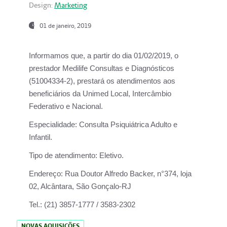
Design:
Marketing
01 de janeiro, 2019
Informamos que, a partir do
dia 01/02/2019
, o
prestador
Medilife Consultas e Diagnósticos
(51004334-2), prestará os atendimentos aos
beneficiários da
Unimed Local, Intercâmbio
Federativo e Nacional.
Especialidade:
Consulta Psiquiátrica Adulto e
Infantil.
Tipo de atendimento:
Eletivo.
Endereço:
Rua Doutor Alfredo Backer, n°374, loja
02, Alcântara, São Gonçalo-RJ
Tel.:
(21) 3857-1777 / 3583-2302
NOVAS AQUISIÇÕES