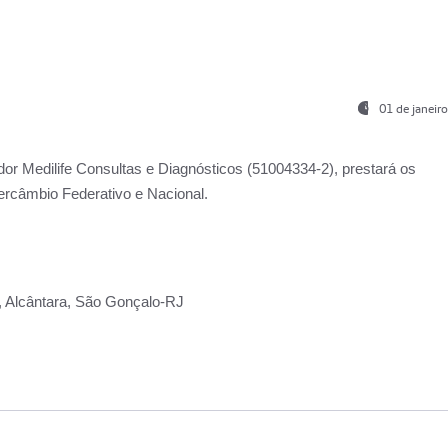
01 de janeir
ador
Medilife Consultas e Diagnósticos
(51004334-2), prestará os
ercâmbio Federativo e Nacional.
2, Alcântara, São Gonçalo-RJ