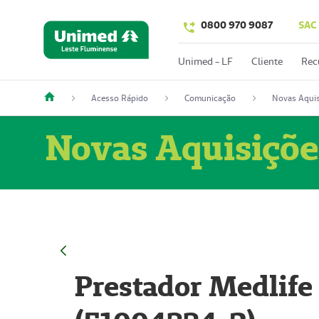
0800 970 9087
SAC
Unimed - LF
Cliente
Rec
Acesso Rápido
Comunicação
Novas Aquis
Novas Aquisiçõe
Prestador Medlife