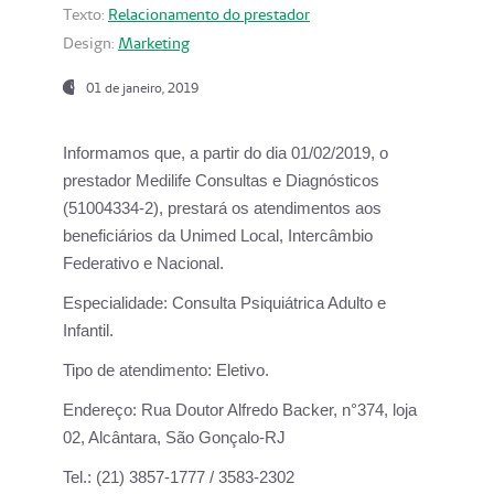
Texto:
Relacionamento do prestador
Design:
Marketing
01 de janeiro, 2019
Informamos que, a partir do
dia 01/02/2019
, o
prestador
Medilife Consultas e Diagnósticos
(51004334-2), prestará os atendimentos aos
beneficiários da
Unimed Local, Intercâmbio
Federativo e Nacional.
Especialidade:
Consulta Psiquiátrica Adulto e
Infantil.
Tipo de atendimento:
Eletivo.
Endereço:
Rua Doutor Alfredo Backer, n°374, loja
02, Alcântara, São Gonçalo-RJ
Tel.:
(21) 3857-1777 / 3583-2302