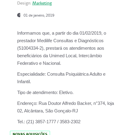
Design:
Marketing
01 de janeiro, 2019
Informamos que, a partir do
dia 01/02/2019
, o
prestador
Medilife Consultas e Diagnósticos
(51004334-2), prestará os atendimentos aos
beneficiários da
Unimed Local, Intercâmbio
Federativo e Nacional.
Especialidade:
Consulta Psiquiátrica Adulto e
Infantil.
Tipo de atendimento:
Eletivo.
Endereço:
Rua Doutor Alfredo Backer, n°374, loja
02, Alcântara, São Gonçalo-RJ
Tel.:
(21) 3857-1777 / 3583-2302
NOVAS AQUISIÇÕES